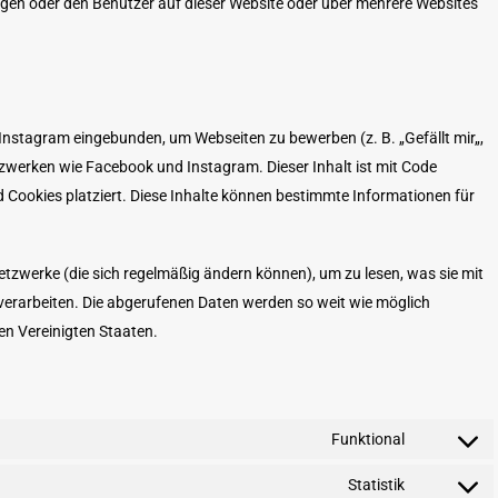
en oder den Benutzer auf dieser Website oder über mehrere Websites
Instagram eingebunden, um Webseiten zu bewerben (z. B. „Gefällt mir„,
Netzwerken wie Facebook und Instagram. Dieser Inhalt ist mit Code
Cookies platziert. Diese Inhalte können bestimmte Informationen für
Netzwerke (die sich regelmäßig ändern können), um zu lesen, was sie mit
s verarbeiten. Die abgerufenen Daten werden so weit wie möglich
en Vereinigten Staaten.
Funktional
Consent
to
Statistik
Consent