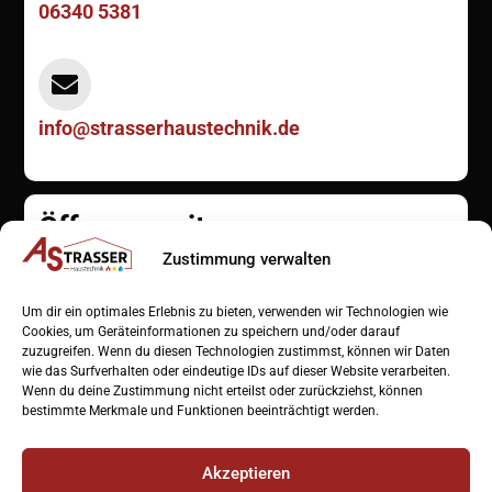
label
06340 5381
Icon
label
info@strasserhaustechnik.de
Öffnunsgzeiten
Zustimmung verwalten
Icon
Um dir ein optimales Erlebnis zu bieten, verwenden wir Technologien wie
label
Cookies, um Geräteinformationen zu speichern und/oder darauf
Öffnungszeiten
zuzugreifen. Wenn du diesen Technologien zustimmst, können wir Daten
Mo-Fr 7
:30-16:30 Uhr
wie das Surfverhalten oder eindeutige IDs auf dieser Website verarbeiten.
Wenn du deine Zustimmung nicht erteilst oder zurückziehst, können
Sa-So Notdienst
bestimmte Merkmale und Funktionen beeinträchtigt werden.
Telefonzeiten
Akzeptieren
Mo-Fr